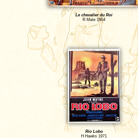
Le chevalier du Roi
R.Mate
1954
Rio Lobo
H.Hawks
1971