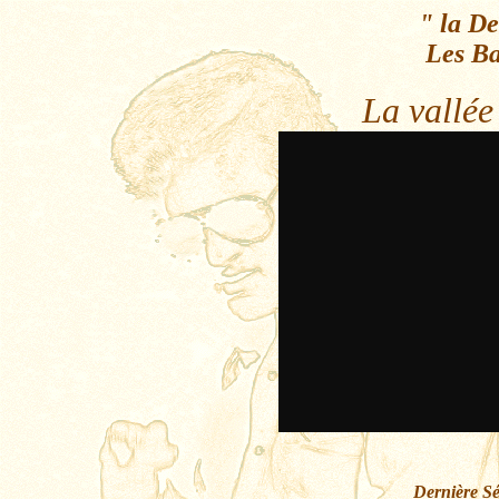
"
la D
Les B
La vallée
Dernière Sé