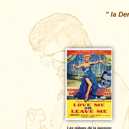
"
la De
Les pi
èges de la passion