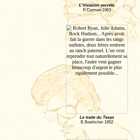
L‘invasion secr
è
te
R.Corman
1963
Le traite du Texas
B.Boetticher
1952