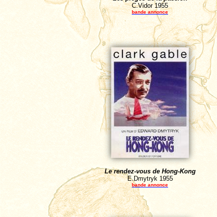
C.Vidor
1955
bande
annonce
Le rendez-vous de Hong-Kong
E.Dmytryk
1955
bande annonce