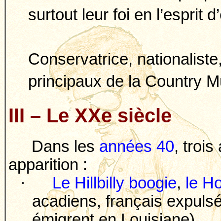
surtout leur foi en l’esprit d
Conservatrice, nationaliste, 
principaux de la Country M
III – Le XXe siècle
Dans les
années 40
, troi
apparition :
·
Le
Hillbilly
boogie
,
le
Ho
acadiens, français expulsé
émigrent en Louisiane).