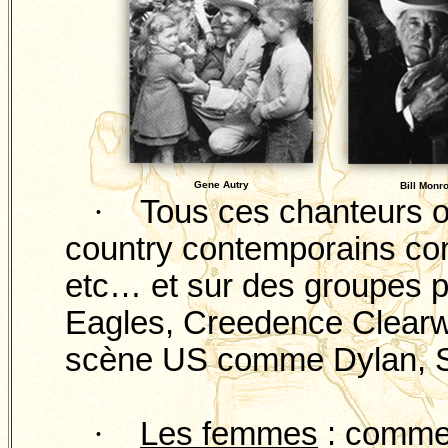
Gene
Autry
Bill Monr
·
Tous ces chanteurs on
country contemporains co
etc… et sur des groupes 
Eagles,
Creedence
Clearw
scène US comme Dylan, S
·
Les femmes
: commen