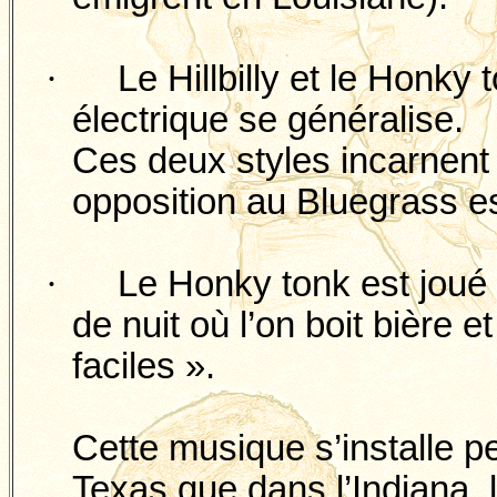
·
Le
Hillbilly
et le
Honky
électrique se généralise.
Ces deux styles incarnent 
opposition au Bluegrass es
·
Le
Honky
tonk
est joué
de nuit où l’on boit bière e
faciles ».
Cette musique s’installe p
Texas que dans l’Indiana, 