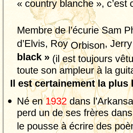
« country blanche », c’est
Membre de l’écurie Sam Ph
d’Elvis, Roy
, Jerr
Orbison
black »
(il est toujours vêt
toute son ampleur à la gui
Il
est certainement la plus 
Né en
1932
dans l’Arkansas
perd un de ses frères dan
le pousse à écrire des poèm